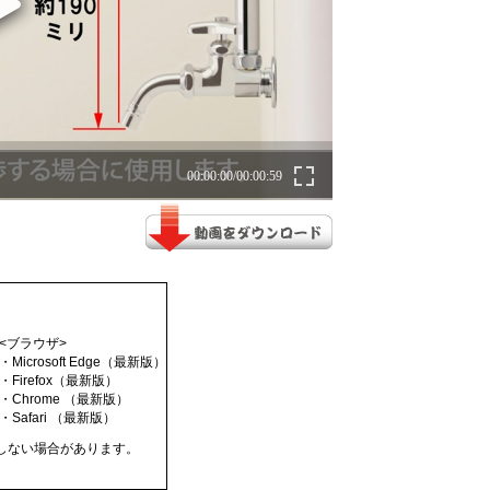
<ブラウザ>
・Microsoft Edge（最新版）
・Firefox（最新版）
・Chrome （最新版）
・Safari （最新版）
動作しない場合があります。